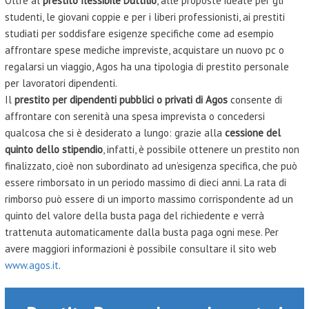
Oltre al
prestito flessibile Duttilio
, alle proposte ideate per gli
studenti, le giovani coppie e per i liberi professionisti, ai prestiti
studiati per soddisfare esigenze specifiche come ad esempio
affrontare spese mediche impreviste, acquistare un nuovo pc o
regalarsi un viaggio, Agos ha una tipologia di prestito personale
per lavoratori dipendenti.
Il
prestito per dipendenti pubblici o privati di Agos
consente di
affrontare con serenità una spesa imprevista o concedersi
qualcosa che si è desiderato a lungo: grazie alla
cessione del
quinto dello stipendio
, infatti, è possibile ottenere un prestito non
finalizzato, cioè non subordinato ad un’esigenza specifica, che può
essere rimborsato in un periodo massimo di dieci anni. La rata di
rimborso può essere di un importo massimo corrispondente ad un
quinto del valore della busta paga del richiedente e verrà
trattenuta automaticamente dalla busta paga ogni mese. Per
avere maggiori informazioni è possibile consultare il sito web
www.agos.it
.