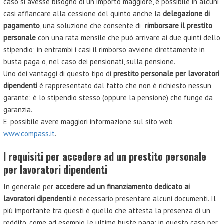
caso si avesse bisogno di un importo maggiore, è possibile in alcuni
casi affiancare alla cessione del quinto anche la
delegazione di
pagamento
, una soluzione che consente di
rimborsare il prestito
personale
con una rata mensile che può arrivare ai due quinti dello
stipendio
; in entrambi i casi il rimborso avviene direttamente in
busta paga o, nel caso dei pensionati, sulla pensione.
Uno dei vantaggi di questo tipo di
prestito personale per lavoratori
dipendenti
è rappresentato dal fatto che non è richiesto nessun
garante: è lo stipendio stesso (oppure la pensione) che funge da
garanzia.
E’ possibile avere maggiori informazione sul sito web
www.compass.it
.
I requisiti per accedere ad un prestito personale
per lavoratori dipendenti
In generale per
accedere ad un finanziamento dedicato ai
lavoratori dipendenti
è necessario presentare alcuni documenti. Il
più importante tra questi è quello che attesta la presenza di un
reddito, come ad esempio le ultime buste paga; in questo caso per