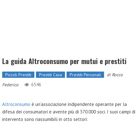
La guida Altroconsumo per mutui e prestiti
Piccoli Prestiti
Prestiti Casa
Prestiti Personali
di
Rocco
6546
Federico
Altroconsumo
è un’associazione indipendente operante per la
difesa dei consumatori e avente più di 370.000 soci. I suoi campi di
intervento sono riassumibili in otto settori: