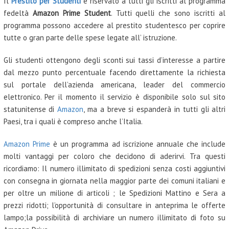
Il
Prestito per Studenti
è riservato a tutti gli iscritti al programma
fedeltà
Amazon Prime Student
. Tutti quelli che sono iscritti al
programma possono accedere al prestito studentesco per coprire
tutte o gran parte delle spese legate all’ istruzione.
Gli studenti ottengono degli sconti sui tassi d’interesse a partire
dal mezzo punto percentuale facendo direttamente la richiesta
sul portale dell’azienda americana, leader del commercio
elettronico. Per il momento il servizio è disponibile solo sul sito
statunitense di
Amazon
, ma a breve si espanderà in tutti gli altri
Paesi, tra i quali è compreso anche l’Italia.
Amazon Prime
è un programma ad iscrizione annuale che include
molti vantaggi per coloro che decidono di aderirvi. Tra questi
ricordiamo: Il numero illimitato di spedizioni senza costi aggiuntivi
con consegna in giornata nella maggior parte dei comuni italiani e
per oltre un milione di articoli ; le Spedizioni Mattino e Sera a
prezzi ridotti; l’opportunità di consultare in anteprima le offerte
lampo;la possibilità di archiviare un numero illimitato di foto su