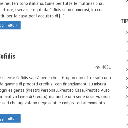
e nel territorio italiano. Come per tutte le multinazionali
settore, i servizi erogati da Cofidis sono numerosi, tra cui
titi per la casa, per l'acquisto di [...]
TI
ggi Tutto >
ofidis
4651
è cliente Cofidis saprà bene che il Gruppo non offre solo una
da gamma di prodotti creditizi, con finanziamenti su misura
ogni esigenza (Prestiti Personali, Prestito Casa, Prestito Auto
innovativa Linea di Credito), ma anche una serie di servizi non
nziari che agevolano negozianti e compratori al momento
ggi Tutto >