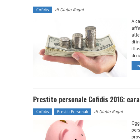
Cofidis
di
Giulio Ragni
A ca
affa
alle
di i
illu
di r
Le
Prestito personale Cofidis 2016: cara
Cofidis
Prestiti Personali
di
Giulio Ragni
Oggi
pers
prov