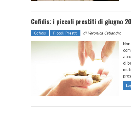
Cofidis: i piccoli prestiti di giugno 2
Cofidis
Piccoli Prestiti
di
Veronica Caliandro
Non 
come
alcu
di b
moti
pres
Le