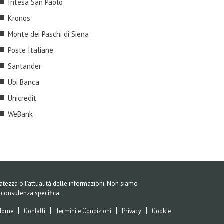
Intesa San Paolo
Kronos
Monte dei Paschi di Siena
Poste Italiane
Santander
Ubi Banca
Unicredit
WeBank
tezza o l'attualità delle informazioni. Non siamo
r consulenza specifica.
Home
Contatti
Termini e Condizioni
Privacy
Cookie