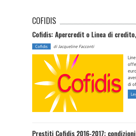
COFIDIS
Cofidis: Apercredit o Linea di credit
Cofidis
di
Jacqueline Facconti
Line
offe
euro
aver
di o
Le
Prestiti Cofidis 2016-2017: condizioni