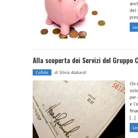
anch
del 
pres
Le
Alla scoperta dei Servizi del Gruppo C
Cofidis
di
Silvia Alabardi
Chi 
soli
per 
e l'
fina
[...]
Le