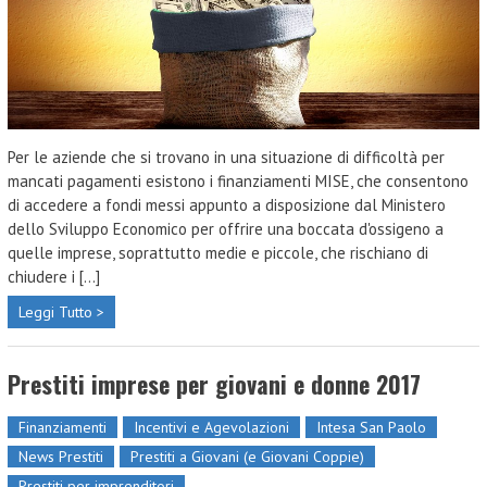
Per le aziende che si trovano in una situazione di difficoltà per
mancati pagamenti esistono i finanziamenti MISE, che consentono
di accedere a fondi messi appunto a disposizione dal Ministero
dello Sviluppo Economico per offrire una boccata d'ossigeno a
quelle imprese, soprattutto medie e piccole, che rischiano di
chiudere i [...]
Leggi Tutto >
Prestiti imprese per giovani e donne 2017
Finanziamenti
Incentivi e Agevolazioni
Intesa San Paolo
News Prestiti
Prestiti a Giovani (e Giovani Coppie)
Prestiti per imprenditori